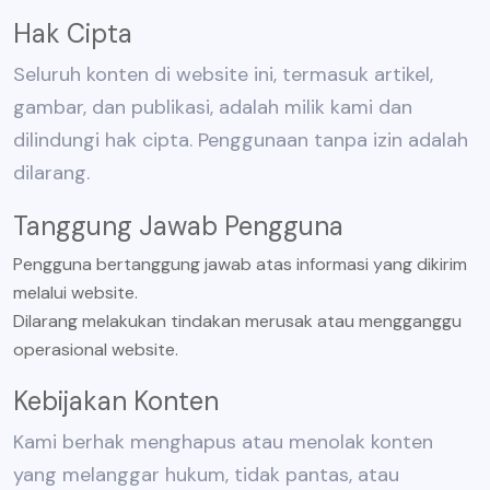
Hak Cipta
Seluruh konten di website ini, termasuk artikel,
gambar, dan publikasi, adalah milik kami dan
dilindungi hak cipta. Penggunaan tanpa izin adalah
dilarang.
Tanggung Jawab Pengguna
Pengguna bertanggung jawab atas informasi yang dikirim
melalui website.
Dilarang melakukan tindakan merusak atau mengganggu
operasional website.
Kebijakan Konten
Kami berhak menghapus atau menolak konten
yang melanggar hukum, tidak pantas, atau